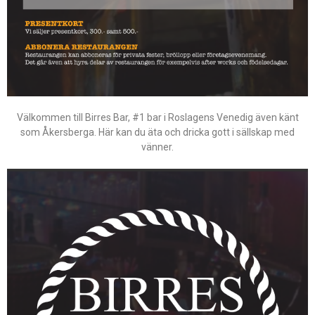
Välkommen till Birres Bar, #1 bar i Roslagens Venedig även känt
som Åkersberga. Här kan du äta och dricka gott i sällskap med
vänner.